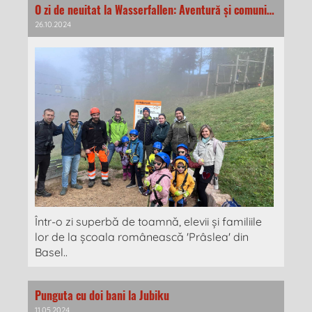
O zi de neuitat la Wasserfallen: Aventură și comunitate alături de școala românească Prâslea din Basel 🍂🏞️
26.10.2024
Într-o zi superbă de toamnă, elevii și familiile
lor de la școala românească 'Prâslea' din
Basel..
Punguta cu doi bani la Jubiku
11.05.2024