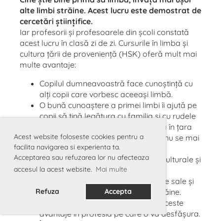
alte limbi străine. Acest lucru este demostrat de
cercetări științifice.
Iar profesorii și profesoarele din școli constată
acest lucru în clasă zi de zi. Cursurile în limba și
cultura țării de proveniență (HSK) oferă mult mai
multe avantaje:
Copilul dumneavoastră face cunoștință cu
alți copii care vorbesc aceeași limbă.
O bună cunoaștere a primei limbi îi ajută pe
copii să țină legătura cu familia și cu rudele
Copilul poate comunica cu ușurință în țara
Acest website foloseste cookies pentru a
dumneavoastră de proveniență și nu se mai
facilita navigarea si experienta ta.
simte atât de străin.
Acceptarea sau refuzarea lor nu afecteaza
Copilul are acces la diferite valori culturale și
accesul la acest website.
Mai multe
morale.
Copilul este mândru de cunoștințele sale și
Refuza
își dorește să învețe și alte limbi străine.
Accepta
Copilul beneficiază mai târziu de aceste
avantaje în profesia pe care o va desfășura.