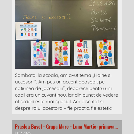
Sambata, la scoala, am avut tema „Haine si
accesorii”. Am pus un accent deosebit pe
notiunea de „accesorii”, deoarece pentru unii
copii era un cuvant nou, iar din punct de vedere
al scrierii este mai special. Am discutat si
despre rolul acestora – fie practic, fie estetic.
Praslea Basel - Grupa Mare - Luna Martie: primavara si flori
14.03.2026