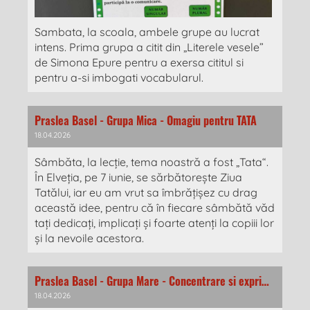
Sambata, la scoala, ambele grupe au lucrat
intens. Prima grupa a citit din „Literele vesele”
de Simona Epure pentru a exersa cititul si
pentru a-si imbogati vocabularul.
Praslea Basel - Grupa Mica - Omagiu pentru TATA
18.04.2026
Sâmbăta, la lecție, tema noastră a fost „Tata“.
În Elveția, pe 7 iunie, se sărbătorește Ziua
Tatălui, iar eu am vrut sa îmbrățișez cu drag
această idee, pentru că în fiecare sâmbătă văd
tați dedicați, implicați și foarte atenți la copiii lor
și la nevoile acestora.
Praslea Basel - Grupa Mare - Concentrare si exprimare
18.04.2026