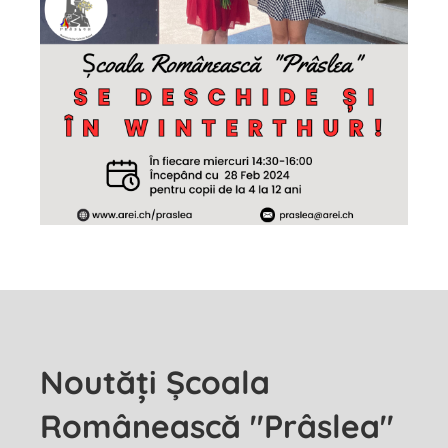
Noutăți Școala
Românească "Prâslea"