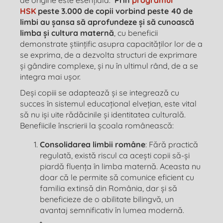
de origine este esențială.
Prin
programul
HSK
peste 3.000 de copii vorbind peste 40 de
limbi au șansa să aprofundeze și să cunoască
limba și cultura maternă
, cu beneficii
demonstrate științific asupra capacităților lor de a
se exprima, de a dezvolta structuri de exprimare
și gândire complexe, și nu în ultimul rând, de a se
integra mai ușor.
Deși copiii se adaptează și se integrează cu
succes în sistemul educațional elvețian, este vital
să nu iși uite rădăcinile și identitatea culturală.
Benefiicile înscrierii la școala românească:
Consolidarea limbii române
: Fără practică
regulată, există riscul ca acești copii să-și
piardă fluența în limba maternă. Aceasta nu
doar că le permite să comunice eficient cu
familia extinsă din România, dar și să
beneficieze de o abilitate bilingvă, un
avantaj semnificativ în lumea modernă.