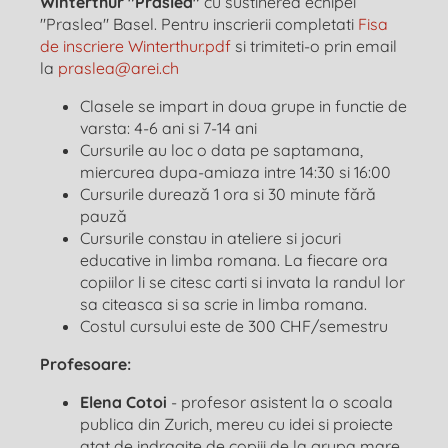
Winterthur "Praslea"
cu sustinerea echipei
"Praslea" Basel. Pentru inscrierii completati
Fisa
de inscriere Winterthur.pdf
si trimiteti-o prin email
la
praslea@arei.ch
Clasele se impart in doua grupe in functie de
varsta: 4-6 ani si 7-14 ani
Cursurile au loc o data pe saptamana,
miercurea dupa-amiaza intre 14:30 si 16:00
Cursurile durează 1 ora si 30 minute fără
pauză
Cursurile constau in ateliere si jocuri
educative in limba romana. La fiecare ora
copiilor li se citesc carti si invata la randul lor
sa citeasca si sa scrie in limba romana.
Costul cursului este de 300 CHF/semestru
Profesoare:
Elena Cotoi
- profesor asistent la o scoala
publica din Zurich, mereu cu idei si proiecte
atat de indragite de copiii de la grupa mare